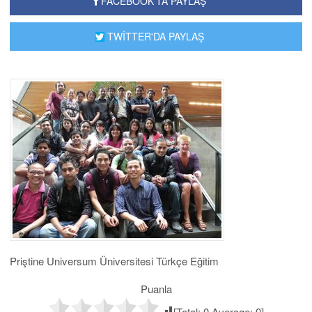
FACEBOOK'TA PAYLAŞ
TWİTTER'DA PAYLAŞ
Priştine Universum Üniversitesi Türkçe Eğitim
Puanla
[Total:
0
Average:
0
]