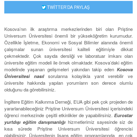
TWİTTER’DA PAYLAŞ
Kosova’nın ilk araştırma merkezlerinden biri olan Priştine
Universum Üniversitesi önemli bir yükseköğretim kurumudur.
Özellikle İşletme, Ekonomi ve Sosyal Bilimler alanında önemli
çalışmalar sunan üniversitesi kaliteli eğitimiyle dikkat
çekmektedir. Çok sayıda dersliği ve laboratuar imkanı olan
üniversite eğitim modeli ile örnek olmaktadır. Kosova’daki eğitim
modelinde yaşanan gelişmeleri yakından takip eden
Kosova
Üniversitesi nasıl
sorularına kolaylıkla yanıt verebilir ve
üniversite hakkında yapılan yorumların son derece olumlu
olduğunu da görebilirsiniz.
İngiltere Eğitim Kalkınma Derneği, EUA gibi pek çok projeden de
yararlanabileceğiniz Priştine Universum Üniversitesi içerisindeki
öğrenci merkezinde çeşitli etkinlikler de yapabilirsiniz.
Eurostar
yurtdışı eğitim danışmanlığı
hizmetlerimiz sayesinde siz de
kısa sürede Priştine Universum Üniversitesi öğrencisi
olabilirsiniz. Üniversitenin lisans eğitim programlarında en çok