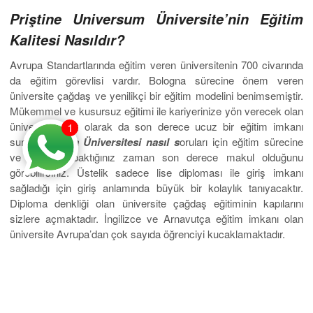
Priştine Universum Üniversite’nin Eğitim
Kalitesi Nasıldır?
Avrupa Standartlarında eğitim veren üniversitenin 700 civarında
da eğitim görevlisi vardır. Bologna sürecine önem veren
üniversite çağdaş ve yenilikçi bir eğitim modelini benimsemiştir.
Mükemmel ve kusursuz eğitimi ile kariyerinize yön verecek olan
üniversite fiyat olarak da son derece ucuz bir eğitim imkanı
1
sunar.
Kosova Üniversitesi nasıl s
oruları için eğitim sürecine
ve fiyatlara baktığınız zaman son derece makul olduğunu
görebilirsiniz. Üstelik sadece lise diploması ile giriş imkanı
sağladığı için giriş anlamında büyük bir kolaylık tanıyacaktır.
Diploma denkliği olan üniversite çağdaş eğitiminin kapılarını
sizlere açmaktadır. İngilizce ve Arnavutça eğitim imkanı olan
üniversite Avrupa’dan çok sayıda öğrenciyi kucaklamaktadır.
Avrupa’dan pek çok öğrencinin kaliteli eğitimde tercihi olan
Priştine Üniversitesi sizlere kültürel ve turistik konularda da bilgi
verecek olan bir üniversitedir. Ülke ve yaşam koşulları hakkında
da bilgi edinebilecek ve mezun öğrencilerin yaşadıkları