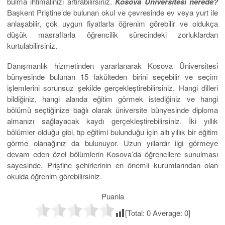
bulma ihtimalinizi artırabilirsiniz.
Kosova Üniversitesi nerede?
Başkent Priştine’de bulunan okul ve çevresinde ev veya yurt ile
anlaşabilir, çok uygun fiyatlarla öğrenim görebilir ve oldukça
düşük masraflarla öğrencilik sürecindeki zorluklardan
kurtulabilirsiniz.
Danışmanlık hizmetinden yararlanarak Kosova Üniversitesi
bünyesinde bulunan 15 fakülteden birini seçebilir ve seçim
işlemlerini sorunsuz şekilde gerçekleştirebilirsiniz. Hangi dilleri
bildiğiniz, hangi alanda eğitim görmek istediğiniz ve hangi
bölümü seçtiğinize bağlı olarak üniversite bünyesinde diploma
almanızı sağlayacak kaydı gerçekleştirebilirsiniz. İki yıllık
bölümler olduğu gibi, tıp eğitimi bulunduğu için altı yıllık bir eğitim
görme olanağınız da bulunuyor. Uzun yıllardır ilgi görmeye
devam eden özel bölümlerin Kosova’da öğrencilere sunulması
sayesinde, Priştine şehirlerinin en önemli kurumlarından olan
okulda öğrenim görebilirsiniz.
Puanla
[Total:
0
Average:
0
]