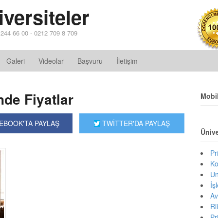
versiteler
2 244 66 00 - 0212 709 8 709
Galeri
Videolar
Başvuru
İletişim
nde Fiyatlar
Mobi
EBOOK'TA PAYLAŞ
TWİTTER'DA PAYLAŞ
Ünive
Pr
Ko
Un
İş
Av
Ri
Pr