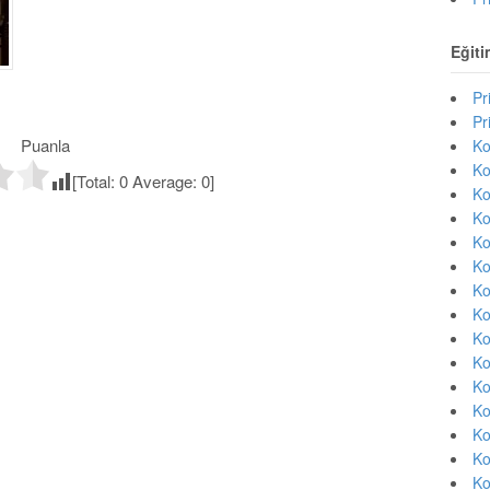
Eğiti
Pr
Pr
Puanla
Ko
Ko
[Total:
0
Average:
0
]
Ko
Ko
Ko
Ko
Ko
Ko
Ko
Ko
Ko
Ko
Ko
Ko
Ko