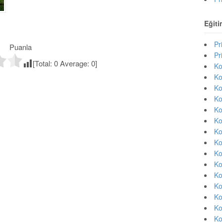
Eğiti
Pr
Puanla
Pr
[Total:
0
Average:
0
]
Ko
Ko
Ko
Ko
Ko
Ko
Ko
Ko
Ko
Ko
Ko
Ko
Ko
Ko
Ko