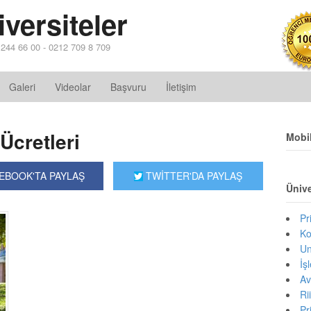
versiteler
2 244 66 00 - 0212 709 8 709
Galeri
Videolar
Başvuru
İletişim
Ücretleri
Mobi
EBOOK'TA PAYLAŞ
TWİTTER'DA PAYLAŞ
Ünive
Pr
Ko
Un
İş
Av
Ri
Pr