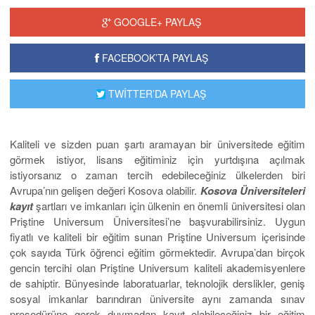
GOOGLE+ PAYLAŞ
FACEBOOK’TA PAYLAŞ
TWİTTER’DA PAYLAŞ
Kaliteli ve sizden puan şartı aramayan bir üniversitede eğitim
görmek istiyor, lisans eğitiminiz için yurtdışına açılmak
istiyorsanız o zaman tercih edebileceğiniz ülkelerden biri
Avrupa’nın gelişen değeri Kosova olabilir.
Kosova Üniversiteleri
kayıt
şartları ve imkanları için ülkenin en önemli üniversitesi olan
Priştine Universum Üniversitesi’ne başvurabilirsiniz. Uygun
fiyatlı ve kaliteli bir eğitim sunan Priştine Universum içerisinde
çok sayıda Türk öğrenci eğitim görmektedir. Avrupa’dan birçok
gencin tercihi olan Priştine Universum kaliteli akademisyenlere
de sahiptir. Bünyesinde laboratuarlar, teknolojik derslikler, geniş
sosyal imkanlar barındıran üniversite aynı zamanda sınav
prosedürüne gerek duymadan kayıt olabileceğiniz bir eğitim