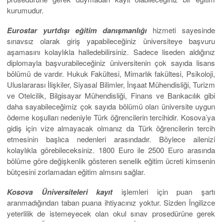
kurumudur.
Eurostar yurtdışı eğitim danışmanlığı
hizmeti sayesinde
sınavsız olarak giriş yapabileceğiniz üniversiteye başvuru
aşamasını kolaylıkla halledebilirsiniz. Sadece liseden aldığınız
diplomayla başvurabileceğiniz üniversitenin çok sayıda lisans
bölümü de vardır. Hukuk Fakültesi, Mimarlık fakültesi, Psikoloji,
Uluslararası İlişkiler, Siyasal Bilimler, İnşaat Mühendisliği, Turizm
ve Otelcilik, Bilgisayar Mühendisliği, Finans ve Bankacılık gibi
daha sayabileceğimiz çok sayıda bölümü olan üniversite uygun
ödeme koşulları nedeniyle Türk öğrencilerin tercihidir. Kosova’ya
gidiş için vize almayacak olmanız da Türk öğrencilerin tercih
etmesinin başlıca nedenleri arasındadır. Böylece ailenizi
kolaylıkla görebileceksiniz. 1800 Euro ile 2500 Euro arasında
bölüme göre değişkenlik gösteren senelik eğitim ücreti kimsenin
bütçesini zorlamadan eğitim almsını sağlar.
Kosova Üniversiteleri kayıt
işlemleri için puan şartı
aranmadığından taban puana ihtiyacınız yoktur. Sizden İngilizce
yeterlilik de istemeyecek olan okul sınav prosedürüne gerek