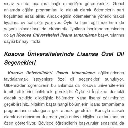
sınav ya da puanlara bağlı olmadığını göreceksiniz. Genel
anlamda eğitim programları ile alakalı olarak ödemelerin şart
koşulması esas alınır. Ancak eğitim ödemelerine yönelik makul
fiyatlara ev sahipliği yapılıyor. Öyle ki hem eğitimde hem de
yaşam olanakların da ekonomik fiyatların benimsenmesinden
dolayı
Kosova üniversiteleri lisans tamamlama
başvurularının
sayısı bir hayli fazla.
Kosova Üniversitelerinde Lisansa Özel Dil
Seçenekleri
Kosova üniversiteleri lisans tamamlama
eğitimlerinden
faydalanmak isteyenlere özel dil seçenekleri sunuluyor.
Ülkemizden öğrencilerin bu anlamda da Kosova üniversitelerini
tercih ettiklerini belirtmek gereklidir. Öyle ki İngilizce destekli
olacak şekilde dilediğiniz bölümden yana lisans eğitimlerine
geçebilirsiniz. Nitekim başta hangi bölümlerin lisans tamamlama
programlarının olduğuna göz atmak gereklidir. Konuyla alakalı
olarak da danışmanlıklardan yana detaylı bilgilerin aktarılmasına
özen gösteriliyor. Böylece öğrencilerin başvurular sırasında da