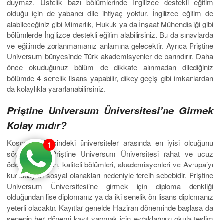
duymaz. Üstelik bazı bölümlerinde İngilizce destekli eğitim
olduğu için de yabancı dile ihtiyaç yoktur. İngilizce eğitim de
alabileceğiniz gibi Mimarlık, Hukuk ya da İnşaat Mühendisliği gibi
bölümlerde İngilizce destekli eğitim alabilirsiniz. Bu da sınavlarda
ve eğitimde zorlanmamanız anlamına gelecektir. Ayrıca Priştine
Universum bünyesinde Türk akademisyenler de barındırır. Daha
önce okuduğunuz bölüm de dikkate alınmadan dilediğiniz
bölümde 4 senelik lisans yapabilir, dikey geçiş gibi imkanlardan
da kolaylıkla yararlanabilirsiniz.
Priştine Universum Üniversitesi’ne Girmek
Kolay mıdır?
Kosova bölgesindeki üniversiteler arasında en iyisi olduğunu
1
söylediğimiz Priştine Universum Üniversitesi rahat ve ucuz
ödeme koşulları, kaliteli bölümleri, akademisyenleri ve Avrupa’yı
kucaklayan sosyal olanakları nedeniyle tercih sebebidir. Priştine
Universum Üniversitesi’ne girmek için diploma denkliği
olduğundan lise diplomanız ya da iki senelik ön lisans diplomanız
yeterli olacaktır. Kayıtlar genelde Haziran döneminde başlasa da
senenin her dönemi kayıt yapmak için evraklarınızı okula teslim