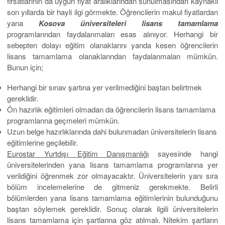
fırsatlarının da uygun fiyat aralıklarından sunulmasından kaynaklı
son yıllarda bir hayli ilgi görmekte. Öğrencilerin makul fiyatlardan
yana
Kosova üniversiteleri lisans tamamlama
programlarından faydalanmaları esas alınıyor. Herhangi bir
sebepten dolayı eğitim olanaklarını yarıda kesen öğrencilerin
lisans tamamlama olanaklarından faydalanmaları mümkün.
Bunun için;
Herhangi bir sınav şartına yer verilmediğini baştan belirtmek
gereklidir.
Ön hazırlık eğitimleri olmadan da öğrencilerin lisans tamamlama
programlarına geçmeleri mümkün.
Uzun belge hazırlıklarında dahi bulunmadan üniversitelerin lisans
eğitimlerine geçilebilir.
Eurostar Yurtdışı Eğitim Danışmanlığı
sayesinde hangi
üniversitelerinden yana lisans tamamlama programlarına yer
verildiğini öğrenmek zor olmayacaktır. Üniversitelerin yanı sıra
bölüm incelemelerine de gitmeniz gerekmekte. Belirli
bölümlerden yana lisans tamamlama eğitimlerinin bulunduğunu
baştan söylemek gereklidir. Sonuç olarak ilgili üniversitelerin
lisans tamamlama için şartlarına göz atılmalı. Nitekim şartların