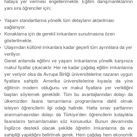
hataya yer vermesi engellenmekte. Eğitim danışmanlıklarının
yanı sıra öğrenciler için;
Yaşam standartlarına yönelik tüm detayların aktarılması
sağlanıyor.
Konaklama için de gerekli imkanların sunulmasına özen
gösterilmekte.
Ulaşımdan kültürel imkanlara kadar geçerli tüm ayrıntılara da yer
veriliyor.
Genel anlamda eğitimi ve yaşam imkanlarına yönelik karşınıza
makul fiyatlar çıkacaktır. Her ne kadar çağdaş eğitim imkanlarına
yer veriyor olsa da Avrupa Birliği üniversitelerine nazaran uygun
fiyatlara sahiptir. Amerika üniversitelerine kıyasla da yine
eğitimin modern olduğunu ve makul fiyatlara yer verildiğini
baştan söylemek gereklidir. Tüm bu avantajlarından dolayı da
ülkemizden lisans tamamlama programlarına dahil olmak
isteyen öğrencilerin ilgi odağı halinde. Hatta sınav şartlarının
aranmamasından dolayı da Türkiye’den öğrencilerin kolaylıkla
lisanslarını tamamlamaları söz konusudur. Bunun devamında
İngilizce destekli olacak şekilde öğretim imkanlarına da ev
sahipliği yapıldığını belirtmek gerek. Hem çağdaş hem ekonomik