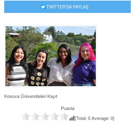
TWİTTER'DA PAYLAŞ
Kosova Üniversiteleri Kayıt
Puanla
[Total:
0
Average:
0
]