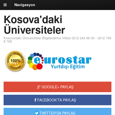
Navigasyon
Kosova'daki
Üniversiteler
Kosova'daki Üniversiteler Bilgilendirme İrtibat 0212 244 66 00 - 0212 709
8 709
GOOGLE+ PAYLAŞ
FACEBOOK'TA PAYLAŞ
TWİTTER'DA PAYLAŞ